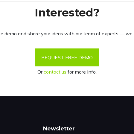
Interested?
ree demo and share your ideas with our team of experts — we 
REQUEST FREE DEMO
Or
contact us
for more info.
Newsletter