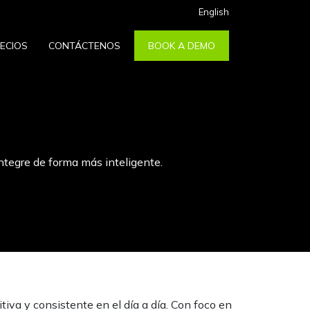
English
ECIOS
CONTÁCTENOS
BOOK A DEMO
ntegre de forma más inteligente.
tiva y consistente en el día a día. Con foco en